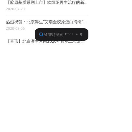
【胶原基质系列上市】软组织再生治疗的新时代-胶原基质瓣、盖
2020-07-23
热烈祝贺：北京湃生“艾瑞金胶原蛋白海绵”产销量突破10万盒
2020-08-06
【喜讯】北京湃生入围2020年度第二批北京市“专精特新”中小企业名单
2020-08-14
上一页
1
/
3
下一页
联系我们
CONTACT US
服务热线：
010-57217906（计划于2022年5月1日停用）
010-60710552