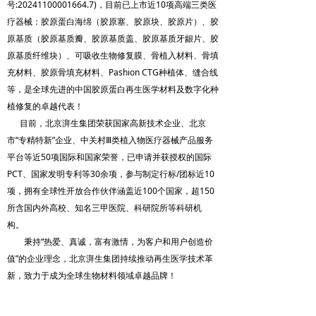
号:20241100001664.7)，目前已上市近10项高端三类医
疗器械：胶原蛋白海绵（胶原塞、胶原块、胶原片）、胶
原基质（胶原基质瓣、胶原基质盖、胶原基质牙龈片、胶
原基质纤维块）、可吸收生物修复膜、骨植入材料、骨填
充材料、胶原骨填充材料、Pashion CTG种植体、缝合线
等，是全球先进的中国胶原蛋白再生医学材料及数字化种
植修复的卓越代表！
目前，北京湃生集团荣获国家高新技术企业、北京
市“专精特新”企业、中关村Ⅲ类植入物医疗器械产品服务
平台等近50项国际和国家荣誉，已申请并获授权的国际
PCT、国家发明专利等30余项，参与制定行标/团标近10
项，拥有全球性开放合作伙伴涵盖近100个国家，超150
所含国内外高校、知名三甲医院、科研院所等科研机
构。
秉持“热爱、真诚，富有激情，为客户和用户创造价
值”的企业理念，北京湃生集团持续推动再生医学技术革
新，致力于成为全球生物材料领域卓越品牌！